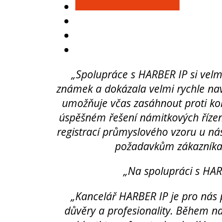
„Spolupráce s HARBER IP si velm
známek a dokázala velmi rychle na
umožňuje včas zasáhnout proti kol
úspěšném řešení námitkových řízen
registrací průmyslového vzoru u nás 
požadavkům zákazníka a
„Na spolupráci s HAR
„Kancelář HARBER IP je pro nás 
důvěry a profesionality. Během na