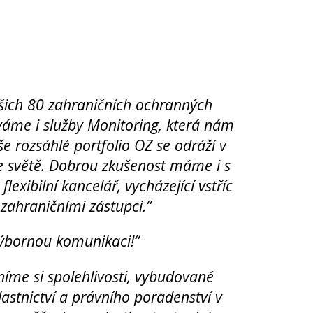
ašich 80 zahraničních ochranných
áme i služby Monitoring, která nám
 rozsáhlé portfolio OZ se odráží v
e světě. Dobrou zkušenost máme i s
exibilní kancelář, vycházející vstříc
zahraničními zástupci.“
výbornou komunikaci!“
íme si spolehlivosti, vybudované
astnictví a právního poradenství v