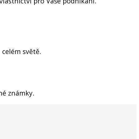
lastnictví pro Vaše podnikání.
 celém světě.
nné známky.