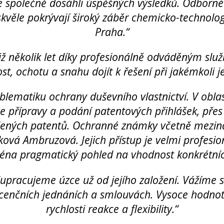
me společně dosáhli úspěšných výsledků. Odborn
kvěle pokrývají široký záběr chemicko-technol
Praha.“
ž několik let díky profesionálně odváděným sl
ost, ochotu a snahu dojít k řešení při jakémkoli j
lematiku ochrany duševního vlastnictví. V obl
e přípravy a podání patentových přihlášek, přes
lených patentů. Ochranné známky včetně mezi
ková Ambruzová. Jejich přístup je velmi profesio
éna pragmatický pohled na vhodnost konkrétníc
upracujeme úzce už od jejího založení. Vážíme s
cenčních jednáních a smlouvách. Vysoce hodno
rychlosti reakce a flexibility.“