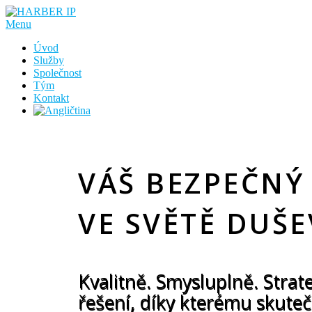
Menu
Úvod
Služby
Společnost
Tým
Kontakt
VÁŠ BEZPEČNÝ
VE SVĚTĚ DUŠ
Kvalitně. Smysluplně. Stra
řešení, díky kterému skutečn