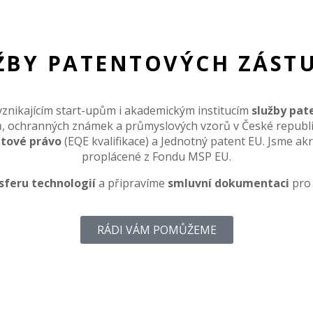
ŽBY PATENTOVÝCH ZÁST
nikajícím start-upům i akademickým institucím
služby pat
ů, ochranných známek a průmyslových vzorů v České republic
tové právo
(EQE kvalifikace) a Jednotný patent EU. Jsme ak
proplácené z Fondu MSP EU.
sferu technologií
a připravíme
smluvní dokumentaci
pro 
RÁDI VÁM POMŮŽEME