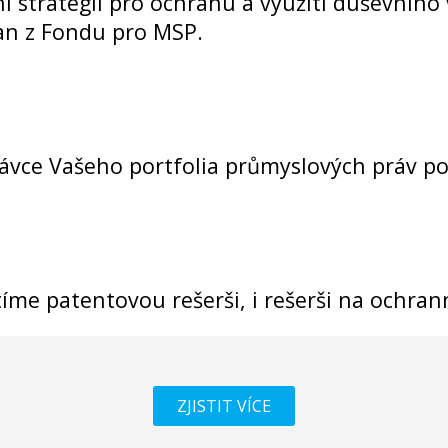
strategii pro ochranu a využití duševního v
can z Fondu pro MSP.
rávce Vašeho portfolia průmyslových práv po
me patentovou rešerši, i rešerši na ochra
ZJISTIT VÍCE