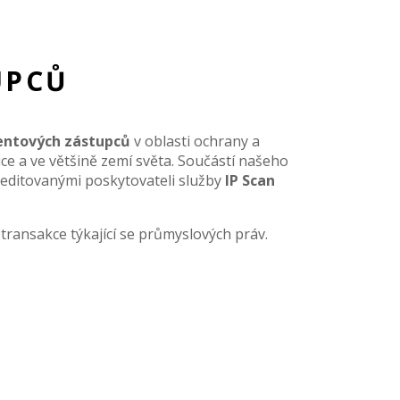
UPCŮ
entových zástupců
v oblasti ochrany a
e a ve většině zemí světa. Součástí našeho
reditovanými poskytovateli služby
IP Scan
transakce týkající se průmyslových práv.