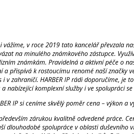
i vážíme, v roce 2019 tato kancelář převzala n
vázat na minulého známkového zástupce. Využív
izním známkám. Pravidelná a aktivní péče o naše
í a přispívá k rostoucímu renomé naší značky v
i v zahraničí. HARBER IP rádi doporučíme, je to fl
 nabízející komplexní služby i ve spolupráci se 
BER IP si ceníme skvělý poměr cena – výkon a 
především zárukou kvalitně odvedené práce. Cen
ší dlouhodobé spolupráce v oblasti duševního vl