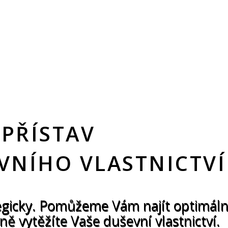
 PŘÍSTAV
EVNÍHO VLASTNICTVÍ
tegicky. Pomůžeme Vám najít optimál
ě vytěžíte Vaše duševní vlastnictví.