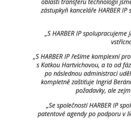
oblasti transferu technologií js
zástupkyň kanceláře HARBER IP s
„S HARBER IP spolupracujeme ji
vstřícn
„S HARBER IP řešíme komplexní prob
s Katkou Hartvichovou, a to od fáz
po následnou administraci udě
kompletně zaštiťuje Ingrid Berán
požadavky, ale zejm
„Se společností HARBER IP spol
patentové agendy po podporu v li