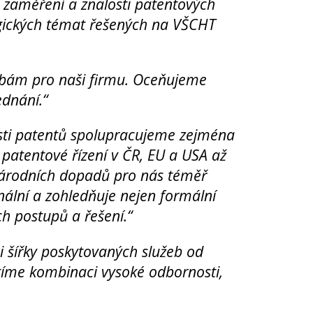
é zaměření a znalosti patentových
ogických témat řešených na VŠCHT
užbám pro naši firmu. Oceňujeme
ednání.“
asti patentů spolupracujeme zejména
 patentové řízení v ČR, EU a USA až
národních dopadů pro nás téměř
nální a zohledňuje nejen formální
h postupů a řešení.“
i šířky poskytovaných služeb od
tíme kombinaci vysoké odbornosti,