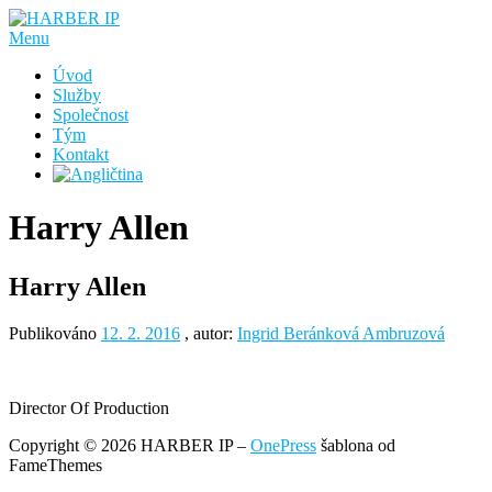
Přeskočit
na
Menu
obsah
Úvod
Služby
Společnost
Tým
Kontakt
Harry Allen
Harry Allen
Publikováno
12. 2. 2016
, autor:
Ingrid Beránková Ambruzová
Director Of Production
Copyright © 2026 HARBER IP
–
OnePress
šablona od
FameThemes