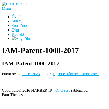
Přeskočit
na
Menu
obsah
Úvod
Služby
Společnost
Tým
Kontakt
IAM-Patent-1000-2017
IAM-Patent-1000-2017
Publikováno
22. 6. 2023
, autor:
Ingrid Beránková Ambruzová
Copyright © 2026 HARBER IP
–
OnePress
šablona od
FameThemes