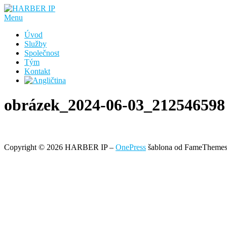
Přeskočit
na
Menu
obsah
Úvod
Služby
Společnost
Tým
Kontakt
obrázek_2024-06-03_212546598
Copyright © 2026 HARBER IP
–
OnePress
šablona od FameTheme