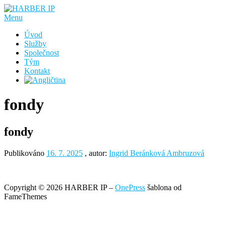
Přeskočit
na
Menu
obsah
Úvod
Služby
Společnost
Tým
Kontakt
fondy
fondy
Publikováno
16. 7. 2025
, autor:
Ingrid Beránková Ambruzová
Copyright © 2026 HARBER IP
–
OnePress
šablona od
FameThemes