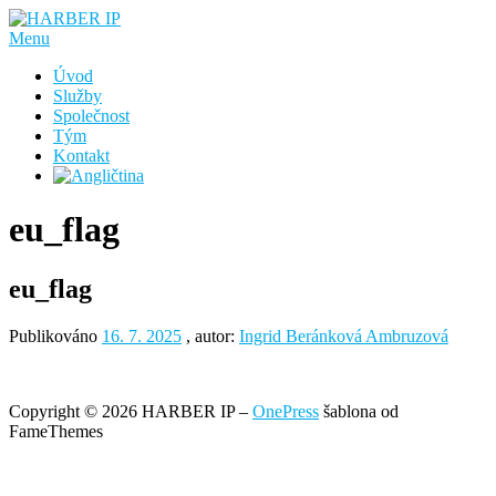
Přeskočit
na
Menu
obsah
Úvod
Služby
Společnost
Tým
Kontakt
eu_flag
eu_flag
Publikováno
16. 7. 2025
, autor:
Ingrid Beránková Ambruzová
Copyright © 2026 HARBER IP
–
OnePress
šablona od
FameThemes