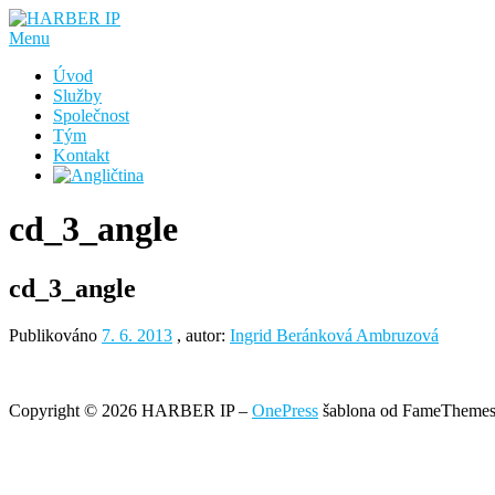
Přeskočit
na
Menu
obsah
Úvod
Služby
Společnost
Tým
Kontakt
cd_3_angle
cd_3_angle
Publikováno
7. 6. 2013
, autor:
Ingrid Beránková Ambruzová
Copyright © 2026 HARBER IP
–
OnePress
šablona od FameTheme