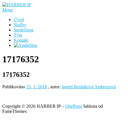
Přeskočit
na
Menu
obsah
Úvod
Služby
Společnost
Tým
Kontakt
17176352
17176352
Publikováno
25. 1. 2018
, autor:
Ingrid Beránková Ambruzová
Copyright © 2026 HARBER IP
–
OnePress
šablona od
FameThemes