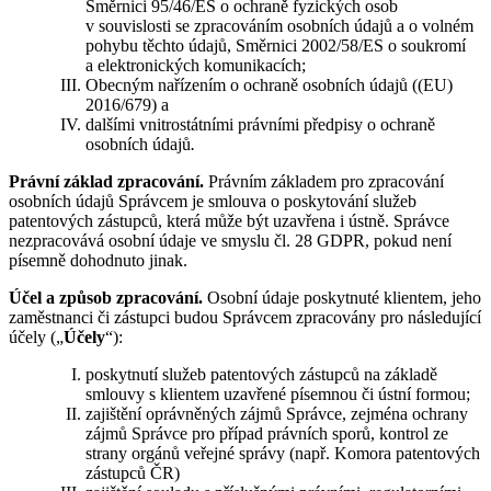
Směrnici 95/46/ES o ochraně fyzických osob
v souvislosti se zpracováním osobních údajů a o volném
pohybu těchto údajů, Směrnici 2002/58/ES o soukromí
a elektronických komunikacích;
Obecným nařízením o ochraně osobních údajů ((EU)
2016/679) a
dalšími vnitrostátními právními předpisy o ochraně
osobních údajů
.
Právní základ zpracování.
Právním základem pro zpracování
osobních údajů Správcem je smlouva o poskytování služeb
patentových zástupců, která může být uzavřena i ústně. Správce
nezpracovává osobní údaje ve smyslu čl. 28 GDPR, pokud není
písemně dohodnuto jinak.
Účel a způsob zpracování.
Osobní údaje poskytnuté klientem, jeho
zaměstnanci či zástupci budou Správcem zpracovány pro následující
účely („
Účely
“):
poskytnutí služeb patentových zástupců na základě
smlouvy s klientem uzavřené písemnou či ústní formou;
zajištění oprávněných zájmů Správce, zejména ochrany
zájmů Správce pro případ právních sporů, kontrol ze
strany orgánů veřejné správy (např. Komora patentových
zástupců ČR)