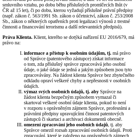
smluvního vztahu, po dobu běhu příslušných promlčecích lhůt (v
ČR až 15 let), či po dobu, kterou vyžadují příslušné právní předpisy
(např. zákon č. 563/1991 Sb. zákon o účetnictví, zákon č. 253/2008
Sb., zákon o některých opatřeních proti legalizaci výnosů z trestné
činnosti a financování terorismu a další relevantních předpisů).
Práva Klienta.
Klient, kterého se dotýká nařízení EU 2016/679, má
právo na:
informace a přístup k osobním údajům, tj.
má právo
od Správce (patentového zástupce) získat informace
o tom, zda příslušný správce zpracovává jeho osobní
údaje, o jaké údaje se jedná a jakým způsobem jsou tyto
zpracovávány. Na žádost klienta Správce bez zbytečného
odkladu opraví veškeré chyby a nepřesnosti v osobních
údajích.
výmaz svých osobních údajů, tj. aby
Správce na
žádost klienta bezpečným způsobem vymazal či
skartoval veškeré osobní údaje klienta, pokud to není
v rozporu s oprávněným zájmem Správce, profesními a
právními předpisy upravujícími činnost patentových
zástupců či skartaci a archivaci dokumentů obecně.
omezení
zpracování jeho osobních údajů
, tj. aby
Správce omezil rozsah zpracování osobních údajů. Proti
zpracování, které je založeno na oprávněných zájmech