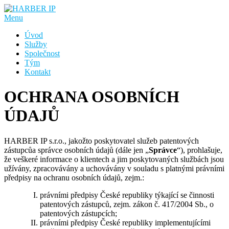
Přeskočit
na
Menu
obsah
Úvod
Služby
Společnost
Tým
Kontakt
OCHRANA OSOBNÍCH
ÚDAJŮ
HARBER IP s.r.o., jakožto poskytovatel služeb patentových
zástupcůa správce osobních údajů (dále jen „
Správce
“), prohlašuje,
že veškeré informace o klientech a jim poskytovaných službách jsou
užívány, zpracovávány a uchovávány v souladu s platnými právními
předpisy na ochranu osobních údajů, zejm.:
právními předpisy České republiky týkající se činnosti
patentových zástupců, zejm. zákon č. 417/2004 Sb., o
patentových zástupcích;
právními předpisy České republiky implementujícími