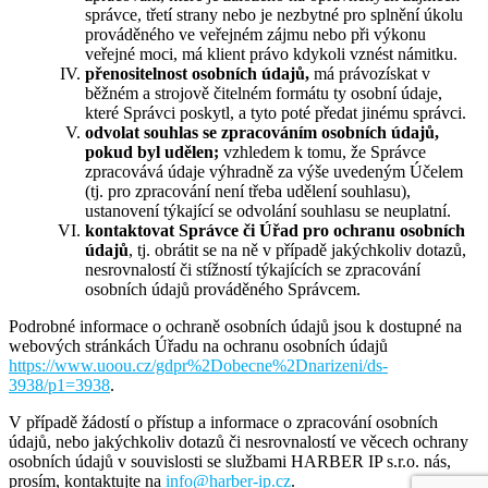
správce, třetí strany nebo je nezbytné pro splnění úkolu
prováděného ve veřejném zájmu nebo při výkonu
veřejné moci, má klient právo kdykoli vznést námitku.
přenositelnost osobních údajů,
má právozískat v
běžném a strojově čitelném formátu ty osobní údaje,
které Správci poskytl, a tyto poté předat jinému správci.
odvolat souhlas se zpracováním osobních údajů,
pokud byl udělen;
vzhledem k tomu, že Správce
zpracovává údaje výhradně za výše uvedeným Účelem
(tj. pro zpracování není třeba udělení souhlasu),
ustanovení týkající se odvolání souhlasu se neuplatní.
kontaktovat Správce či Úřad pro ochranu osobních
údajů
, tj. obrátit se na ně v případě jakýchkoliv dotazů,
nesrovnalostí či stížností týkajících se zpracování
osobních údajů prováděného Správcem.
Podrobné informace o ochraně osobních údajů jsou k dostupné na
webových stránkách Úřadu na ochranu osobních údajů
https://www.uoou.cz/gdpr%2Dobecne%2Dnarizeni/ds-
3938/p1=3938
.
V případě žádostí o přístup a informace o zpracování osobních
údajů, nebo jakýchkoliv dotazů či nesrovnalostí ve věcech ochrany
osobních údajů v souvislosti se službami HARBER IP s.r.o. nás,
prosím, kontaktujte na
info@harber-ip.cz
.