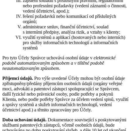
zajištění souladu s příslušnými právními, regulatorními
nebo profesními požadavky (vedení záznamů o činnosti,
vedení účetnictví, apod.);
řešení požadavků nebo komunikací od příslušných
orgánů;
administrace smluv, finanční účetnictví, soulad
s interními předpisy, analýza rizik, a vztahy s klienty;
využití systémů a aplikací (hostovaných nebo interních)
pro služby informačních technologií a informačních
systémů
Pro tyto Účely Správce uchovává osobní údaje v
elektronické
podobě automatizovaným způsobem a v tištěné podobě
neautomatizovaným způsobem.
Příjemci údajů.
Pro výše uvedené Účely mohou být osobní údaje
zpřístupněny/předány příjemcům osobních údajů (orgány veřejné
moci, advokáti a patentoví zástupci spolupracující se Správcem,
další fyzické nebo právnické osoby, podle potřeby a pokynů
Klienta, nebo podle potřeby Správce za účelem vedení spisů, využití
a správy systémů a služeb informačních technologií, vedení
účetnictví apod.) a těmito zpracovány pro Účely.
Doba uchování údajů.
Dokumentace související s poskytovanými
službami patentových zástupců, včetně osobních údajů, bude
uchovávána po dobu poskytování služeb, a dále 10 let od ukončení