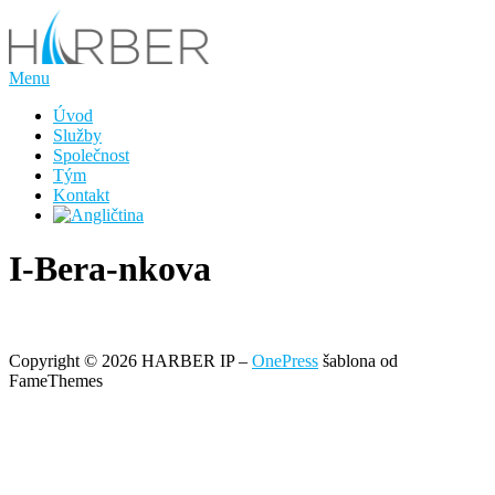
Přeskočit
na
obsah
Menu
Úvod
Služby
Společnost
Tým
Kontakt
I-Bera-nkova
Copyright © 2026 HARBER IP
–
OnePress
šablona od
FameThemes