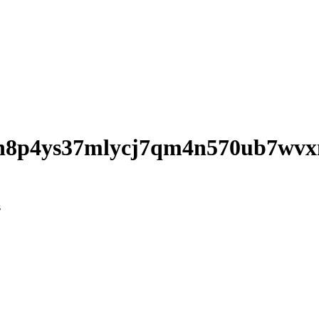
wgn8p4ys37mlycj7qm4n570ub7wv
s