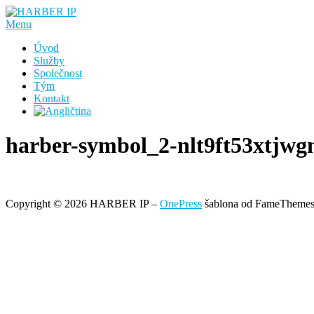
Přeskočit
na
Menu
obsah
Úvod
Služby
Společnost
Tým
Kontakt
harber-symbol_2-nlt9ft53xtj
Copyright © 2026 HARBER IP
–
OnePress
šablona od FameTheme