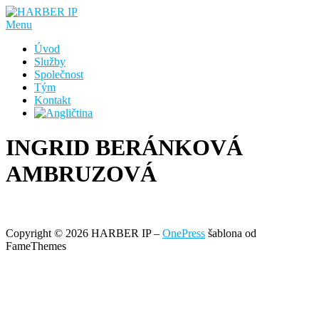
Přeskočit
na
Menu
obsah
Úvod
Služby
Společnost
Tým
Kontakt
INGRID BERÁNKOVÁ
AMBRUZOVÁ
Copyright © 2026 HARBER IP
–
OnePress
šablona od
FameThemes