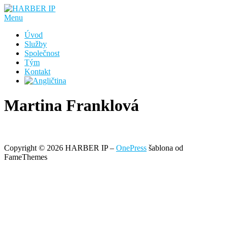
Přeskočit
na
Menu
obsah
Úvod
Služby
Společnost
Tým
Kontakt
Martina Franklová
Copyright © 2026 HARBER IP
–
OnePress
šablona od
FameThemes